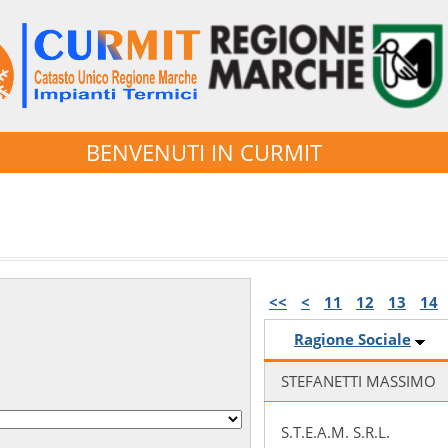
BENVENUTI IN CURMIT
<<
<
11
12
13
14
Ragione Sociale
STEFANETTI MASSIMO
S.T.E.A.M. S.R.L.