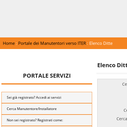
Home
:
Portale dei Manutentori verso ITER
: Elenco Ditte
Elenco Dit
PORTALE SERVIZI
Ce
Sei già registrato? Accedi ai servizi
Cerca Manutentore/Installatore
C
Cerca
Non sei registrato? Registrati come: