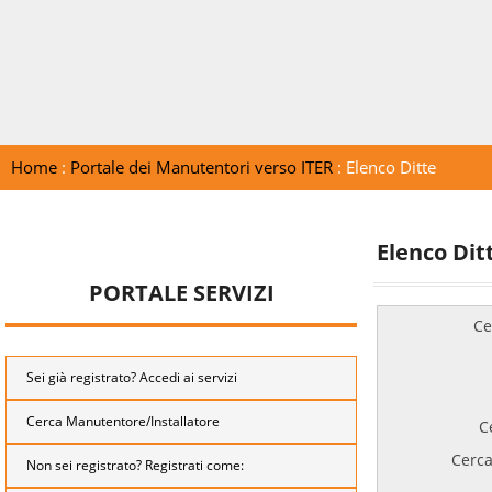
Home
:
Portale dei Manutentori verso ITER
: Elenco Ditte
Elenco Dit
PORTALE SERVIZI
Ce
Sei già registrato? Accedi ai servizi
Cerca Manutentore/Installatore
C
Cerca
Non sei registrato? Registrati come: