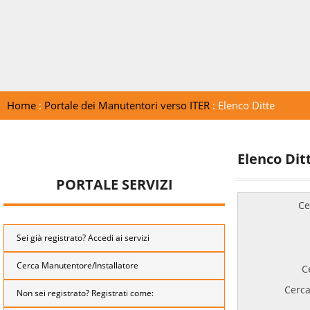
Home
:
Portale dei Manutentori verso ITER
: Elenco Ditte
Elenco Dit
PORTALE SERVIZI
Ce
Sei già registrato? Accedi ai servizi
Cerca Manutentore/Installatore
C
Cerca
Non sei registrato? Registrati come: