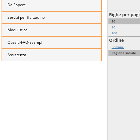
Da Sapere
Righe per pag
Servizi per il cittadino
10
30
Modulistica
100
Ordine
Quesiti-FAQ-Esempi
Comune
Ragione sociale
Assistenza