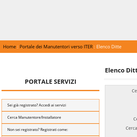
Home
:
Portale dei Manutentori verso ITER
: Elenco Ditte
Elenco Dit
PORTALE SERVIZI
Ce
Sei già registrato? Accedi ai servizi
Cerca Manutentore/Installatore
C
Cerca
Non sei registrato? Registrati come: