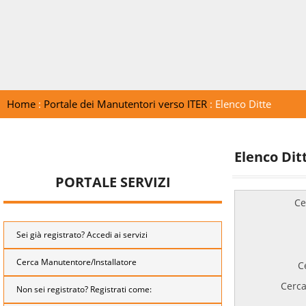
Home
:
Portale dei Manutentori verso ITER
: Elenco Ditte
Elenco Dit
PORTALE SERVIZI
Ce
Sei già registrato? Accedi ai servizi
Cerca Manutentore/Installatore
C
Cerca
Non sei registrato? Registrati come: