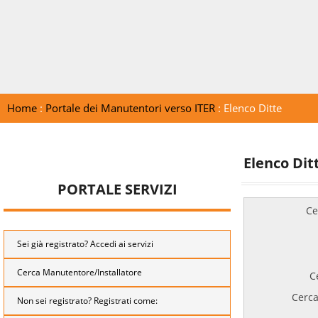
Home
:
Portale dei Manutentori verso ITER
: Elenco Ditte
Elenco Dit
PORTALE SERVIZI
Ce
Sei già registrato? Accedi ai servizi
Cerca Manutentore/Installatore
C
Cerca
Non sei registrato? Registrati come: