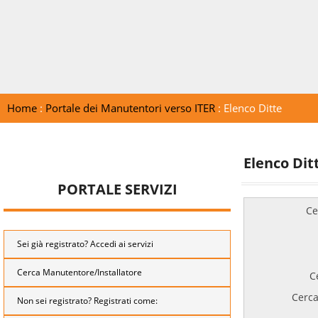
Home
:
Portale dei Manutentori verso ITER
: Elenco Ditte
Elenco Dit
PORTALE SERVIZI
Ce
Sei già registrato? Accedi ai servizi
Cerca Manutentore/Installatore
C
Cerca
Non sei registrato? Registrati come: