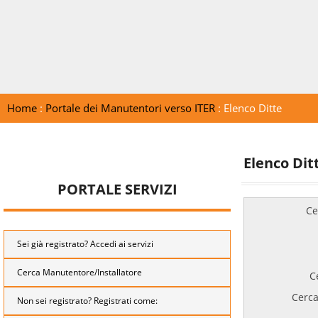
Home
:
Portale dei Manutentori verso ITER
: Elenco Ditte
Elenco Dit
PORTALE SERVIZI
Ce
Sei già registrato? Accedi ai servizi
Cerca Manutentore/Installatore
C
Cerca
Non sei registrato? Registrati come: