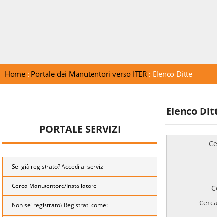
Home
:
Portale dei Manutentori verso ITER
: Elenco Ditte
Elenco Dit
PORTALE SERVIZI
Ce
Sei già registrato? Accedi ai servizi
Cerca Manutentore/Installatore
C
Cerca
Non sei registrato? Registrati come: