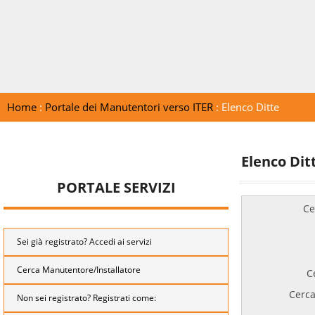
Home
:
Portale dei Manutentori verso ITER
: Elenco Ditte
Elenco Dit
PORTALE SERVIZI
Ce
Sei già registrato? Accedi ai servizi
Cerca Manutentore/Installatore
C
Cerca
Non sei registrato? Registrati come: