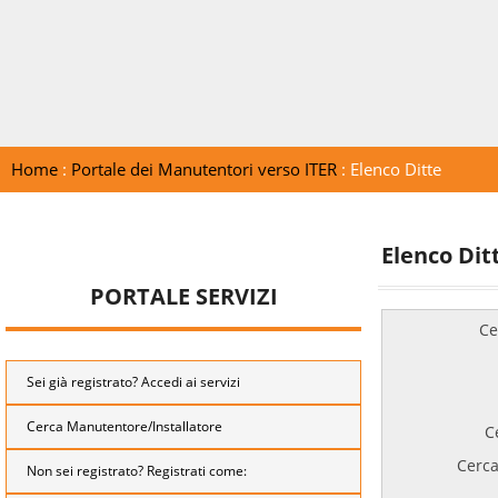
Home
:
Portale dei Manutentori verso ITER
: Elenco Ditte
Elenco Dit
PORTALE SERVIZI
Ce
Sei già registrato? Accedi ai servizi
Cerca Manutentore/Installatore
C
Cerca
Non sei registrato? Registrati come: