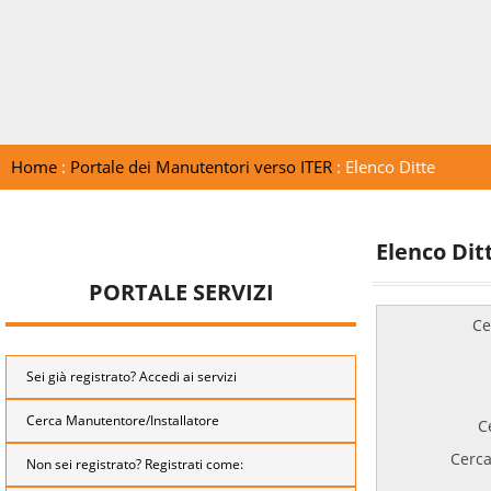
Home
:
Portale dei Manutentori verso ITER
: Elenco Ditte
Elenco Dit
PORTALE SERVIZI
Ce
Sei già registrato? Accedi ai servizi
Cerca Manutentore/Installatore
C
Cerca
Non sei registrato? Registrati come: