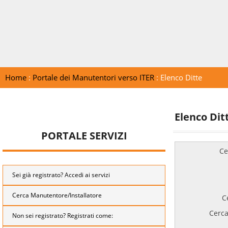
Home
:
Portale dei Manutentori verso ITER
: Elenco Ditte
Elenco Dit
PORTALE SERVIZI
Ce
Sei già registrato? Accedi ai servizi
Cerca Manutentore/Installatore
C
Cerca
Non sei registrato? Registrati come: