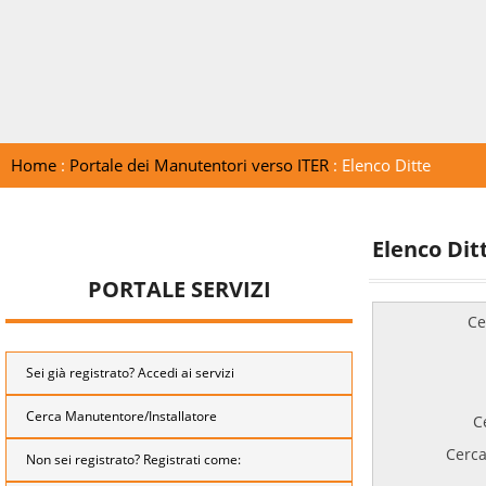
Home
:
Portale dei Manutentori verso ITER
: Elenco Ditte
Elenco Dit
PORTALE SERVIZI
Ce
Sei già registrato? Accedi ai servizi
Cerca Manutentore/Installatore
C
Cerca
Non sei registrato? Registrati come: