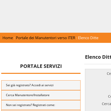
Home
:
Portale dei Manutentori verso ITER
: Elenco Ditte
Elenco Dit
PORTALE SERVIZI
Ce
Sei già registrato? Accedi ai servizi
Cerca Manutentore/Installatore
C
Cerca
Non sei registrato? Registrati come: