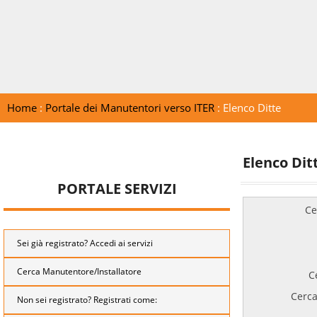
Home
:
Portale dei Manutentori verso ITER
: Elenco Ditte
Elenco Dit
PORTALE SERVIZI
Ce
Sei già registrato? Accedi ai servizi
Cerca Manutentore/Installatore
C
Cerca
Non sei registrato? Registrati come: