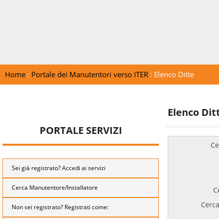
Home
:
Portale dei Manutentori verso ITER
: Elenco Ditte
Elenco Dit
PORTALE SERVIZI
Ce
Sei già registrato? Accedi ai servizi
Cerca Manutentore/Installatore
C
Cerca
Non sei registrato? Registrati come: