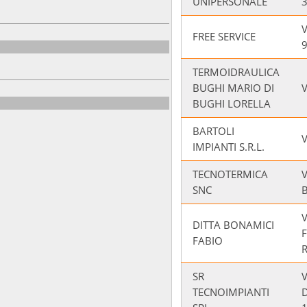
UNIPERSONALE
V
FREE SERVICE
TERMOIDRAULICA
BUGHI MARIO DI
BUGHI LORELLA
BARTOLI
IMPIANTI S.R.L.
TECNOTERMICA
SNC
V
DITTA BONAMICI
FABIO
R
SR
V
TECNOIMPIANTI
D