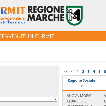
BENVENUTI IN CURMIT
<<
<
1
2
3
4
5
6
Ragione Sociale
NUOVA MORICI
V
ALBINO SRL