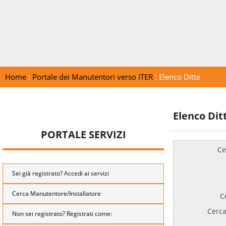
Home
:
Portale dei Manutentori verso ITER
: Elenco Ditte
Elenco Dit
PORTALE SERVIZI
Ce
Sei già registrato? Accedi ai servizi
Cerca Manutentore/Installatore
C
Cerca
Non sei registrato? Registrati come: